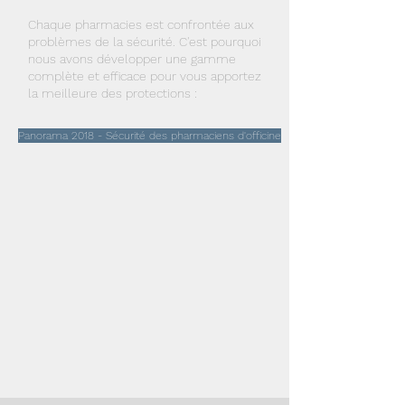
Chaque pharmacies est confrontée aux
problèmes de la sécurité. C'est pourquoi
nous avons développer une gamme
complète et efficace pour vous apportez
la meilleure des protections :
Panorama 2018 - Sécurité des pharmaciens d'officine