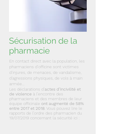
Sécurisation de la
pharmacie
En contact direct avec la population, les
pharmaciens d’officine sont victimes
d’injures, de menaces, de vandalisme,
d'agressions physiques, de vols à main
armée...
Les déclarations d’
actes d’incivilité et
de violence
à l’encontre des
pharmaciens et des membres de leur
équipe officinale
ont augmenté de 58%
entre 2017 et 2018
. Vous pouvez lire le
rapports de l’ordre des pharmacien du
19/07/2019 concernant la sécurité ici :